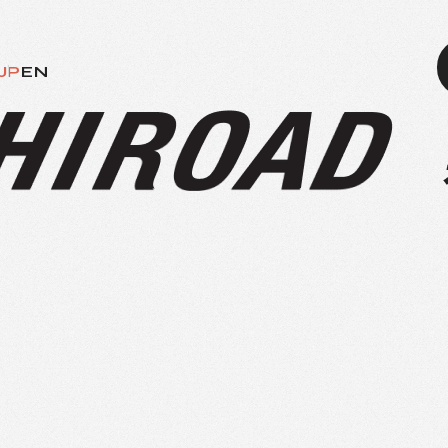
JP
EN